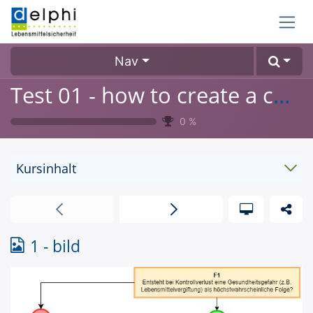
Zum Inhalt springen
Nav
Test 01 - how to create a course
0
%
Kursinhalt
1 - bild