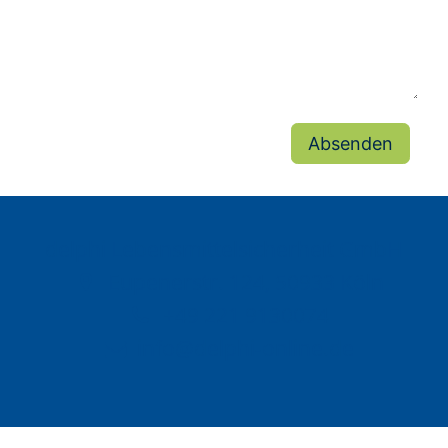
Absenden
delphi Lebensmittelsicherheit GmbH
Eupenerstr. 124, 50933 Köln
+49 221 9130074
info@delphi-online.de