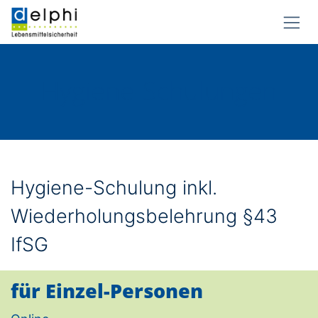
Zum Inhalt springen
Hygiene-Schulungen
Hygiene-Schulung inkl.
Wiederholungsbelehrung §43
IfSG​
für Einzel-Personen